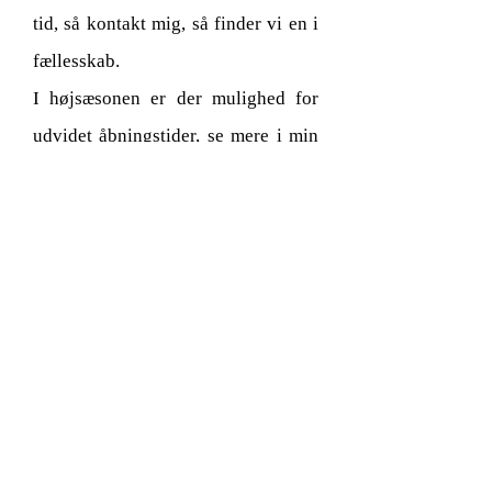
tid,
så kontakt mig, så finder vi en i
fællesskab.
I højsæsonen er der mulighed for
udvidet åbningstider, se mere i min
onlinebooking system.
Onsdag køre jeg på
udebehandlinger.
Online Booking
Kontaktoplysninger
Din-Fodklinik
v/Marianne Jensen
Hyttemestervej 7