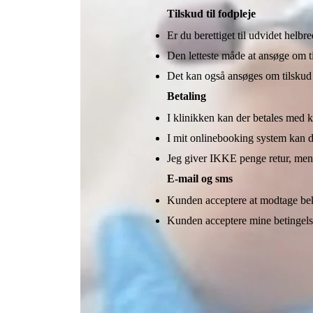
Tilskud til fodpleje
Er du berettiget til udvidet helb
Den letteste måde at ansøge om t
Det kan også ansøges om tilskud 
Betaling
I klinikken kan der betales med k
I mit onlinebooking system kan d
Jeg giver IKKE penge retur, men 
E-mail og sms
Kunden acceptere at modtage bek
Kunden acceptere mine betingelse