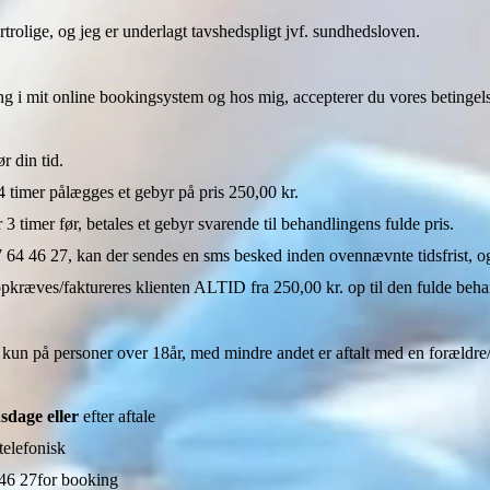
rtrolige, og jeg er underlagt tavshedspligt jvf. sundhedsloven.
ing i mit online bookingsystem og hos mig, accepterer du vores betingel
r din tid.
 timer pålægges et gebyr på pris 250,00 kr.
3 timer før, betales et gebyr svarende til behandlingens fulde pris.
7 64 46 27, kan der sendes en sms besked inden ovennævnte tidsfrist, o
pkræves/faktureres klienten ALTID fra 250,00 kr. op til den fulde behan
 kun på personer over 18år, med mindre andet er aftalt med en forældre
sdage eller
efter aftale
elefonisk
 46 27
for booking