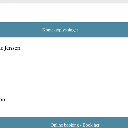
Kontaktoplysninger
e Jensen
com
Online booking - Book her