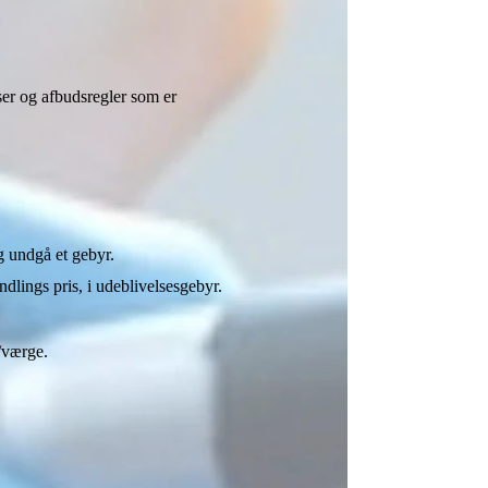
ser og afbudsregler som er
g undgå et gebyr.
dlings pris, i udeblivelsesgebyr.
/værge.